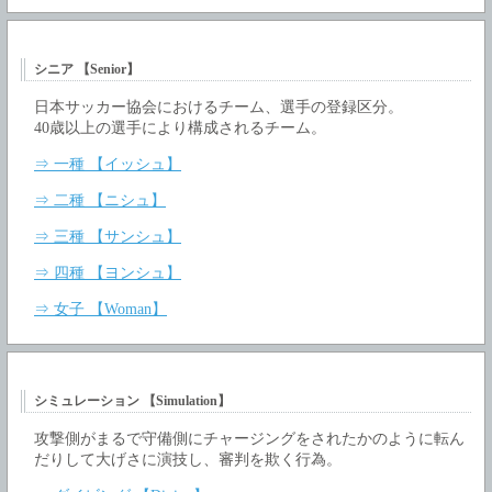
シニア 【Senior】
日本サッカー協会におけるチーム、選手の登録区分。
40歳以上の選手により構成されるチーム。
⇒ 一種 【イッシュ】
⇒ 二種 【ニシュ】
⇒ 三種 【サンシュ】
⇒ 四種 【ヨンシュ】
⇒ 女子 【Woman】
シミュレーション 【Simulation】
攻撃側がまるで守備側にチャージングをされたかのように転ん
だりして大げさに演技し、審判を欺く行為。