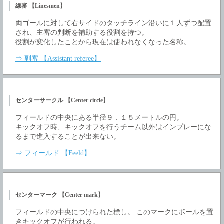
線審 【Linesmen】
両ゴールに対して右サイドのタッチライン沿いに１人ずつ配置
され、主審の判断を補助する役割を持つ。
役割が変化したことから現在は使われなくなった名称。
⇒ 副審 【Assistant referee】
センターサークル 【Center circle】
フィールドの中央にある半径９．１５メートルの円。
キックオフ時、キックオフを行うチーム以外はインプレーにな
るまで進入することが出来ない。
⇒ フィールド 【Feeld】
センターマーク 【Center mark】
フィールドの中央につけられた標し。 このマークにボールを置
きキックオフが行われる。