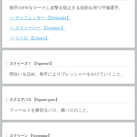
相手のFWをマークし攻撃を阻止する役割を持つ守備選手。
⇒ ディフェンダー 【Defender】
⇒ スウィーパー 【Sweeper】
⇒ リベロ 【Libero】
スクイーズ！ 【Squeeze!】
間合いを詰め、相手によりプレッシャーをかけていくこと。
スクエアパス 【Square pass】
フィールドを横切るパス、横パスのこと。
スクリーン 【Screening】