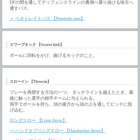
DFの間を通してディフェンスラインの裏側へ通り抜ける味方へ
通すパス。
＝ ペネトレイトパス 【Penetrate pass】
スワーブキック 【Swerve kick】
ボールに回転をかけ、曲げるキックのこと。
スローイン 【Throwin】
プレーを再開する方法の一つ。 タッチラインを越えたとき、最
後に触った選手の相手チームに与えられる。
両手でボールを持ち、頭の後方から頭の上を通してピッチに投
げ込む。
ロングスロー 【Long throw】
⇒ ハンドスプリングスロー 【Handspring throw】