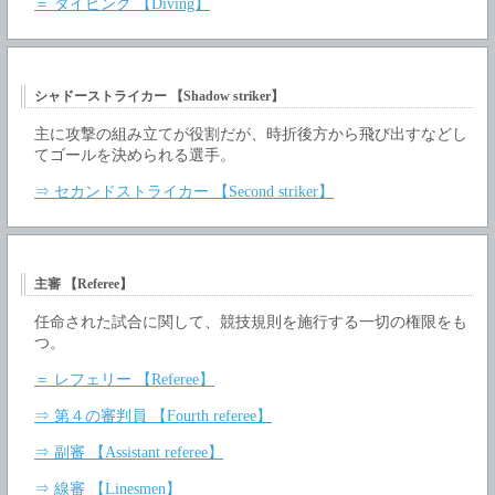
＝ ダイビング 【Diving】
シャドーストライカー 【Shadow striker】
主に攻撃の組み立てが役割だが、時折後方から飛び出すなどし
てゴールを決められる選手。
⇒ セカンドストライカー 【Second striker】
主審 【Referee】
任命された試合に関して、競技規則を施行する一切の権限をも
つ。
＝ レフェリー 【Referee】
⇒ 第４の審判員 【Fourth referee】
⇒ 副審 【Assistant referee】
⇒ 線審 【Linesmen】