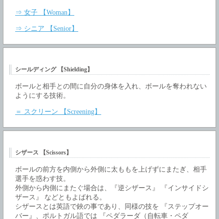
⇒ 女子 【Woman】
⇒ シニア 【Senior】
シールディング 【Shielding】
ボールと相手との間に自分の身体を入れ、ボールを奪われない
ようにする技術。
＝ スクリーン 【Screening】
シザース 【Scissors】
ボールの前方を内側から外側に太ももを上げずにまたぎ、相手
選手を惑わす技。
外側から内側にまたぐ場合は、『逆シザース』 『インサイドシ
ザース』 などともよばれる。
シザースとは英語で鋏の事であり、同様の技を 『ステップオー
バー』、ポルトガル語では 『ペダラーダ（自転車・ペダ