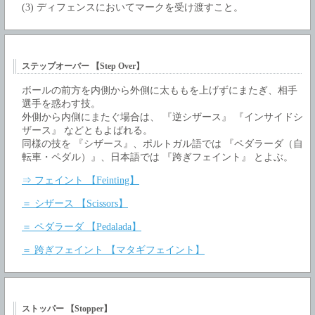
(3) ディフェンスにおいてマークを受け渡すこと。
ステップオーバー 【Step Over】
ボールの前方を内側から外側に太ももを上げずにまたぎ、相手
選手を惑わす技。
外側から内側にまたぐ場合は、 『逆シザース』 『インサイドシ
ザース』 などともよばれる。
同様の技を 『シザース』、ポルトガル語では 『ペダラーダ（自
転車・ペダル）』、日本語では 『跨ぎフェイント』 とよぶ。
⇒ フェイント 【Feinting】
＝ シザース 【Scissors】
＝ ペダラーダ 【Pedalada】
＝ 跨ぎフェイント 【マタギフェイント】
ストッパー 【Stopper】