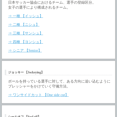
日本サッカー協会におけるチーム、選手の登録区分。
女子の選手により構成されるチーム。
⇒ 一種 【イッシュ】
⇒ 二種 【ニシュ】
⇒ 三種 【サンシュ】
⇒ 四種 【ヨンシュ】
⇒ シニア 【Senior】
ジョッキー 【Jockeying】
ボールを持っている選手に対して、ある方向に追い込むように
プレッシャーをかけていく守備方法。
⇒ ワンサイドカット 【One side cut】
シールオフ 【Seal off】